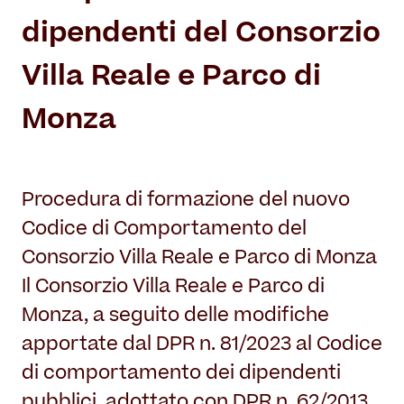
Il Restauro
Land Art
dipendenti del Consorzio
Dove mangiare
Museo per tutti
Il Consorzio
Le Stagioni del Parco
Villa Reale e Parco di
Servizi
Chi siamo
Masterplan
Enti ospitati
Monza
Notizie
Accessibilità
Organizza il tuo evento
Accordo di programma
Overview
Sving
Gestione della Reggia
Matrimoni in Villa Reale
Procedura di formazione del nuovo
Amministrazione trasparente
Location film
Codice di Comportamento del
Contatti
Consorzio Villa Reale e Parco di Monza
Villa Reale
Il Consorzio Villa Reale e Parco di
Parco
Monza, a seguito delle modifiche
Orangerie
apportate dal DPR n. 81/2023 al Codice
di comportamento dei dipendenti
pubblici, adottato con DPR n. 62/2013