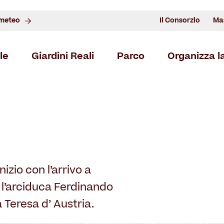
 meteo
Il Consorzio
Ma
le
Giardini Reali
Parco
Organizza la
CHI
NO
ACCO
PRO
Il Belvedere
Storia
Scopri i Giardini Reali
Natura
Informazioni utili
Enti ospitati
Architetture
Alberi notevoli
Il Restauro
Esperienze da vivere
Land Art
Museo per tutti
Enti ospitati
Le Stagioni de
Itinerari
GESTIONE 
AMMINI
TRAS
CON
nizio con l’arrivo a
 l’arciduca Ferdinando
a Teresa d’ Austria.