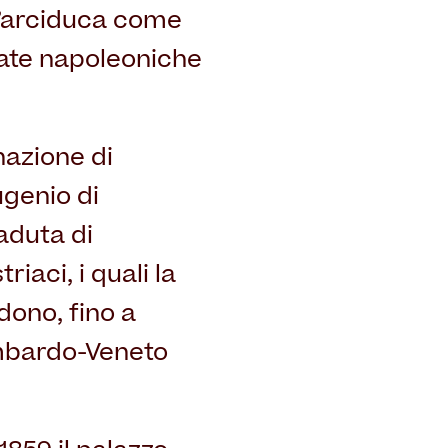
ll’arciduca come
mate napoleoniche
nazione di
ugenio di
aduta di
iaci, i quali la
dono, fino a
ombardo-Veneto