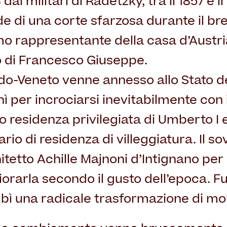
ai militari di Radetzky, tra il 1857 e il
de di una corte sfarzosa durante il b
mo rappresentante della casa d’Austria
lo di Francesco Giuseppe.
o-Veneto venne annesso allo Stato de
finì per incrociarsi inevitabilmente con 
 residenza privilegiata di Umberto I 
ario di residenza di villeggiatura. Il so
hitetto Achille Majnoni d’Intignano per
iorarla secondo il gusto dell’epoca. F
subì una radicale trasformazione di mol