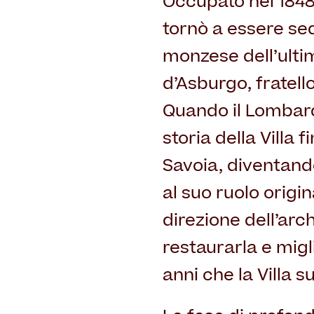
Occupato nel 1848 d
tornò a essere se
monzese dell’ulti
d’Asburgo, fratel
Quando il Lombard
storia della Villa 
Savoia, diventando
al suo ruolo origin
direzione dell’arc
restaurarla e migl
anni che la Villa 