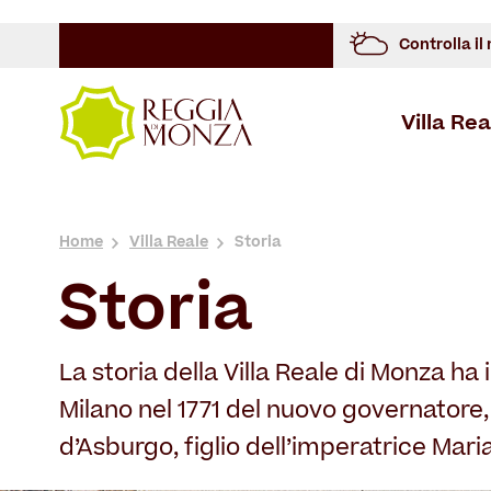
Controlla il
Villa Rea
Overview
Storia
Cosa Vedere
Spazi Architettonici
Overview
Overview
Storia
Home
Villa Reale
Storia
Storia
La storia della Villa Reale di Monza ha i
Milano nel 1771 del nuovo governatore,
d’Asburgo, figlio dell’imperatrice Mari