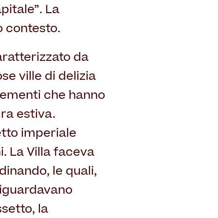
pitale”. La
o contesto.
caratterizzato da
e ville di delizia
 elementi che hanno
ra estiva.
etto imperiale
. La Villa faceva
dinando, le quali,
 riguardavano
setto, la