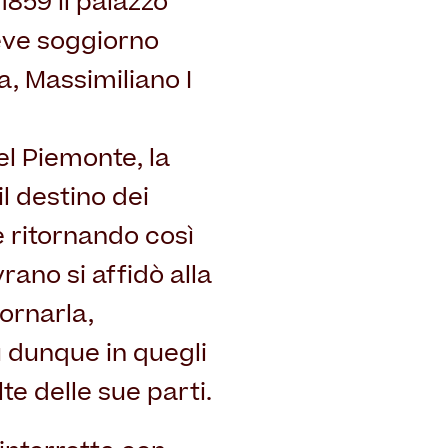
 1859 il palazzo
reve soggiorno
, Massimiliano I
l Piemonte, la
il destino dei
e ritornando così
vrano si affidò alla
 ornarla,
u dunque in quegli
te delle sue parti.