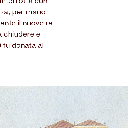
nterrotta con
onza, per mano
ento il nuovo re
a chiudere e
9 fu donata al