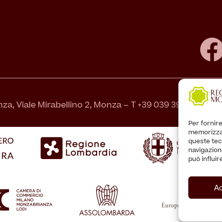
za, Viale Mirabellino 2, Monza – T +39 039 39464.1 - C.
Per fornire
memorizzar
queste tec
navigazione
può influi
Ac