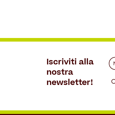
Iscriviti alla
No
(Re
nostra
Fir
(Re
newsletter!