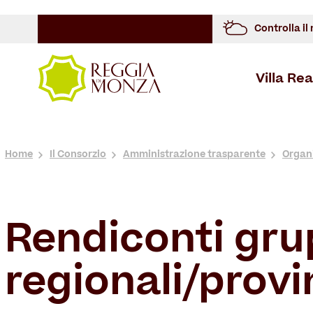
Controlla il
Villa Rea
Overview
Storia
Cosa Vedere
Spazi Architettonici
Overview
Overview
Storia
Home
Il Consorzio
Amministrazione trasparente
Organ
Rendiconti grup
regionali/provi