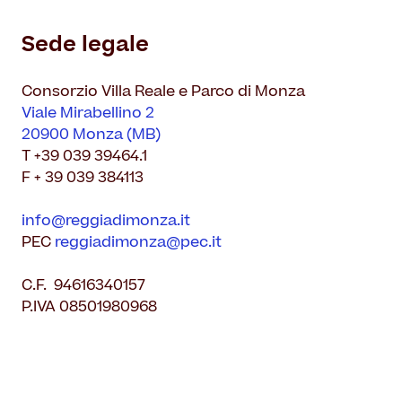
Il Restauro
Land Art
Dove mangiare
Sede legale
Museo per tutti
Il Consorzio
Le Stagioni del Parco
Servizi
Chi siamo
Masterplan
Consorzio Villa Reale e Parco di Monza
Enti ospitati
Notizie
Accessibilità
Viale Mirabellino 2
Organizza il tuo evento
20900 Monza (MB)
Accordo di programma
T +39 039 39464.1
Overview
Sving
Gestione della Reggia
F + 39 039 384113
Matrimoni in Villa Reale
Amministrazione trasparente
info@reggiadimonza.it
Location film
Contatti
PEC
reggiadimonza@pec.it
Villa Reale
C.F. 94616340157
Parco
P.IVA 08501980968
Orangerie