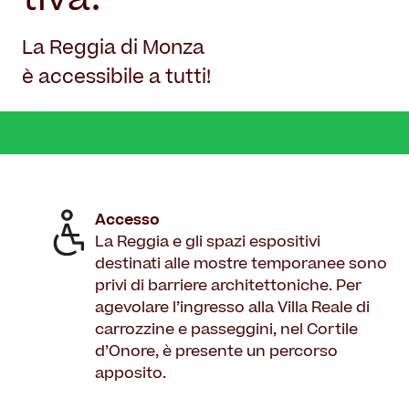
tiva.
Il Restauro
Land Art
Dove mangiare
Museo per tutti
Il Consorzio
La Reggia di Monza
Le Stagioni del Parco
Servizi
è accessibile a tutti!
Chi siamo
Masterplan
Enti ospitati
Notizie
Accessibilità
Organizza il tuo evento
Accordo di programma
Overview
Sving
Gestione della Reggia
Matrimoni in Villa Reale
Amministrazione trasparente
Accesso
Location film
La Reggia e gli spazi espositivi
Contatti
Villa Reale
destinati alle mostre temporanee sono
privi di barriere architettoniche. Per
Parco
agevolare l’ingresso alla Villa Reale di
Orangerie
carrozzine e passeggini, nel Cortile
d’Onore, è presente un percorso
apposito.