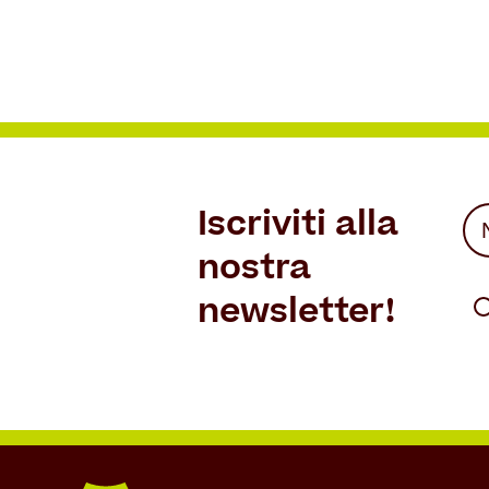
Iscriviti alla
No
(Re
nostra
Fir
(Re
newsletter!