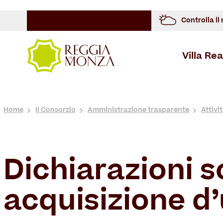
Controlla il
Villa Rea
Overview
Storia
Cosa Vedere
Spazi Architettonici
Overview
Overview
Storia
Home
Il Consorzio
Amministrazione trasparente
Attivi
Dichiarazioni s
acquisizione d’