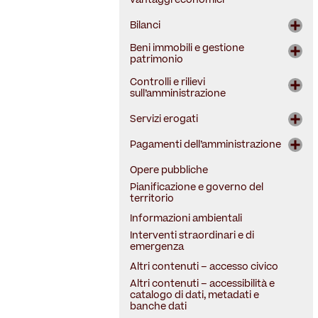
vantaggi economici
Criteri e modalità
Bilanci
Bilancio preventivo e
Beni immobili e gestione
consuntivo
patrimonio
Piano degli indicatori e risultati
Patrimonio immobiliare
Controlli e rilievi
attesi di bilancio
sull’amministrazione
Canoni di locazione o affitto
Piano razionalizzazione spese
Attestazione dell’O.I.V.
Servizi erogati
Carta dei servizi e standard di
Class action
qualità
Pagamenti dell’amministrazione
Costi contabilizzati
Corte dei conti
Indicatore di tempestività dei
Opere pubbliche
pagamenti
Tempi medi di erogazione dei
Organi di revisione
Pianificazione e governo del
servizi
amministrativa e contabile
Iban e pagamenti informatici
territorio
Informazioni ambientali
Interventi straordinari e di
emergenza
Altri contenuti – accesso civico
Altri contenuti – accessibilità e
catalogo di dati, metadati e
banche dati