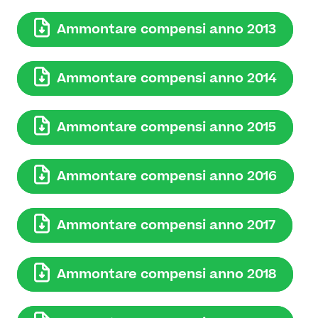
Il Restauro
Land Art
Dove mangiare
Ammontare compensi anno 2013
Museo per tutti
Il Consorzio
Le Stagioni del Parco
Servizi
Chi siamo
Masterplan
Ammontare compensi anno 2014
Enti ospitati
Notizie
Accessibilità
Organizza il tuo evento
Accordo di programma
Ammontare compensi anno 2015
Overview
Sving
Gestione della Reggia
Matrimoni in Villa Reale
Amministrazione trasparente
Ammontare compensi anno 2016
Location film
Contatti
Villa Reale
Ammontare compensi anno 2017
Parco
Orangerie
Ammontare compensi anno 2018