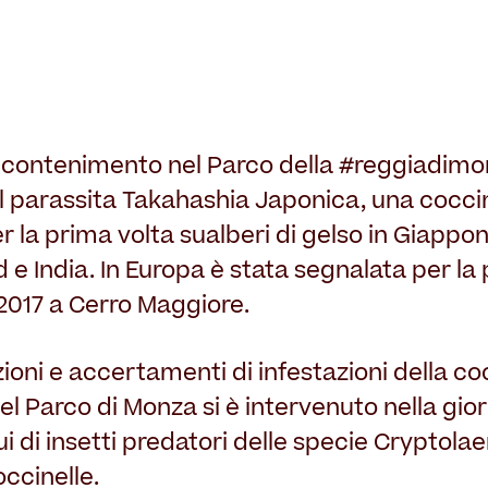
di contenimento nel Parco della #reggiadimon
l parassita Takahashia Japonica, una coccini
er la prima volta sualberi di gelso in Giappo
d e India. In Europa è stata segnalata per la 
2017 a Cerro Maggiore.
ioni e accertamenti di infestazioni della co
del Parco di Monza si è intervenuto nella gio
dui di insetti predatori delle specie Cryptol
ccinelle.