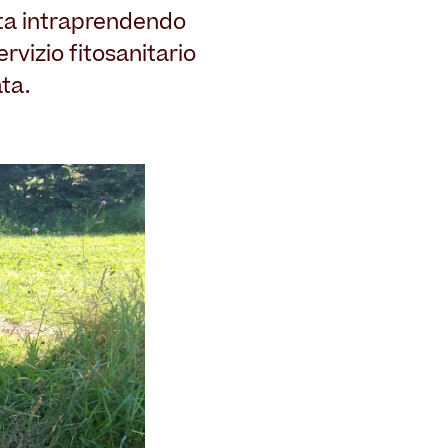
 sta intraprendendo
rvizio fitosanitario
ta.