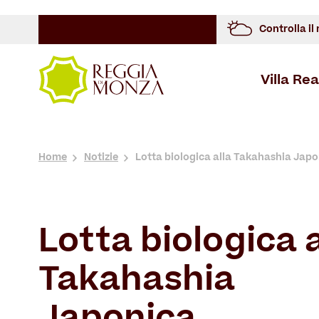
Controlla il
Villa Rea
Overview
Storia
Cosa Vedere
Spazi Architettonici
Overview
Overview
Storia
Home
Notizie
Lotta biologica alla Takahashia Jap
Lotta biologica a
Takahashia
Japonica