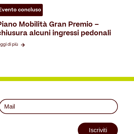
Evento concluso
Piano Mobilità Gran Premio –
chiusura alcuni ingressi pedonali
eggi di più
Mail
(Required)