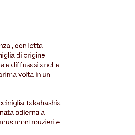
za , con lotta
glia di origine
ne e diffusasi anche
prima volta in un
cciniglia Takahashia
rnata odierna a
aemus montrouzieri e