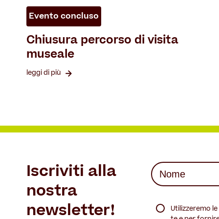
Evento concluso
Chiusura percorso di visita
museale
leggi di più
Iscriviti alla
Nome
(Required)
nostra
First
(Required)
newsletter!
Utilizzeremo l