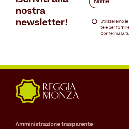
(Required)
nostra
First
(Required)
newsletter!
Utilizzeremo l
te e per fornir
Conferma la tu
Amministrazione trasparente