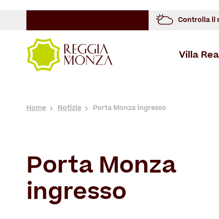
Controlla il
Villa Rea
Overview
Storia
Cosa Vedere
Spazi Architettonici
Overview
Overview
Storia
Home
Notizie
Porta Monza ingresso
Porta Monza
ingresso