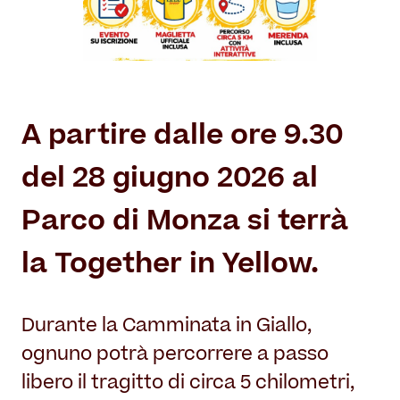
Il Restauro
Land Art
Dove mangiare
Museo per tutti
Il Consorzio
Le Stagioni del Parco
Servizi
Chi siamo
Masterplan
Enti ospitati
Notizie
Accessibilità
A partire dalle ore 9.30
Organizza il tuo evento
Accordo di programma
Overview
Sving
del 28 giugno 2026 al
Gestione della Reggia
Matrimoni in Villa Reale
Amministrazione trasparente
Parco di Monza si terrà
Location film
Contatti
la Together in Yellow.
Villa Reale
Parco
Orangerie
Durante la Camminata in Giallo,
ognuno potrà percorrere a passo
libero il tragitto di circa 5 chilometri,