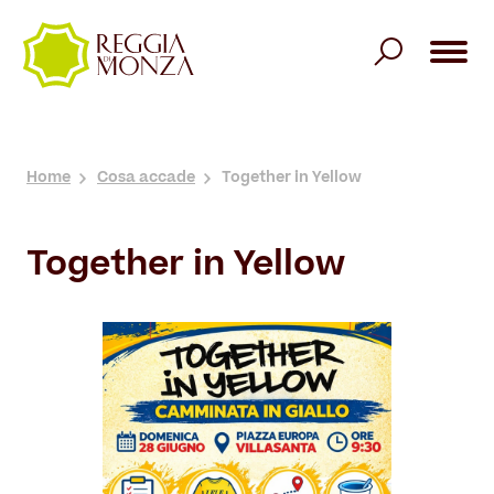
Villa Reale
Home
Cosa accade
Together in Yellow
Overview
Giardini Reali
Storia
Together in Yellow
Overview
Parco
Cosa Vedere
Storia
Overview
Organizza la visita
Spazi Architettonici
Scopri i Giardini Reali
Storia
Informazioni utili
Cosa accade
Il Belvedere
Alberi notevoli
Natura
Esperienze da vivere
Enti ospitati
Ticket Villa
Enti ospitati
Architetture
Itinerari