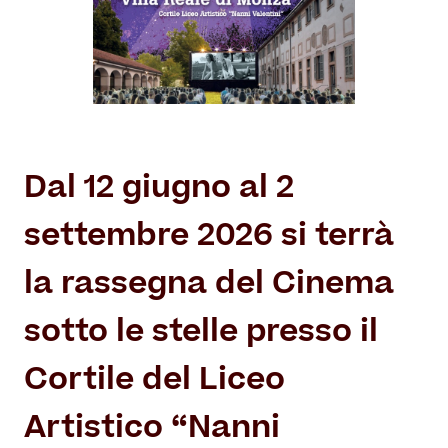
Il Restauro
Land Art
Dove mangiare
Museo per tutti
Il Consorzio
Le Stagioni del Parco
Servizi
Chi siamo
Masterplan
Enti ospitati
Notizie
Accessibilità
Organizza il tuo evento
Accordo di programma
Dal 12 giugno al 2
Overview
Sving
Gestione della Reggia
Matrimoni in Villa Reale
settembre 2026 si terrà
Amministrazione trasparente
Location film
Contatti
la rassegna del Cinema
Villa Reale
sotto le stelle presso il
Parco
Orangerie
Cortile del Liceo
Artistico “Nanni