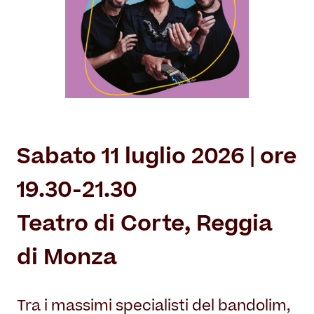
Il Restauro
Land Art
Dove mangiare
Museo per tutti
Il Consorzio
Le Stagioni del Parco
Servizi
Chi siamo
Masterplan
Enti ospitati
Notizie
Accessibilità
Organizza il tuo evento
Accordo di programma
Overview
Sving
Gestione della Reggia
Sabato 11 luglio 2026 | ore
Matrimoni in Villa Reale
Amministrazione trasparente
Location film
19.30-21.30
Contatti
Villa Reale
Teatro di Corte, Reggia
Parco
di Monza
Orangerie
Tra i massimi specialisti del bandolim,