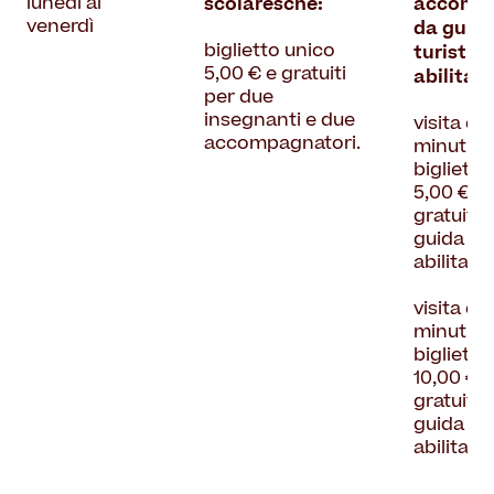
scolaresche:
accompa
lunedì al
da guid
venerdì
turistic
biglietto unico
abilitat
5,00 € e gratuiti
per due
insegnanti e due
visita da
accompagnatori.
minuti,
biglietto
5,00 € e
gratuito 
guida tur
abilitata;
visita da
minuti,
biglietto
10,00 € e
gratuito 
guida tur
abilitata.