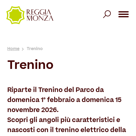
Villa Reale
Home
Trenino
Overview
Giardini Reali
Trenino
Storia
Overview
Parco
Cosa Vedere
Storia
Overview
Organizza la visita
Riparte il Trenino del Parco da
Spazi Architettonici
Scopri i Giardini Reali
domenica 1° febbraio a domenica 15
Storia
Informazioni utili
Cosa accade
Il Belvedere
novembre 2026.
Alberi notevoli
Natura
Scopri gli angoli più caratteristici e
Esperienze da vivere
Enti ospitati
Ticket Villa
Enti ospitati
nascosti con il trenino elettrico della
Architetture
Itinerari