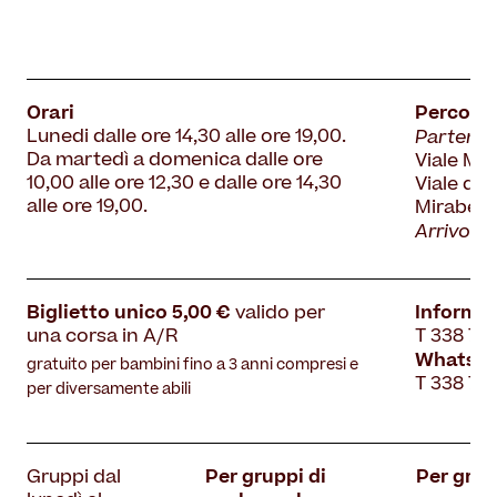
Orari
Percors
Partenza
Lunedi dalle ore 14,30 alle ore 19,00.
Da martedì a domenica dalle ore
Viale Mi
10,00 alle ore 12,30 e dalle ore 14,30
Viale di 
alle ore 19,00.
Mirabello
Arrivo:
Vi
Biglietto unico 5,00 €
Informaz
valido per
una corsa in A/R
T 338 79
WhatsA
gratuito per bambini fino a 3 anni compresi e
T 338 79
per diversamente abili
Per gruppi di
Per grup
Gruppi dal