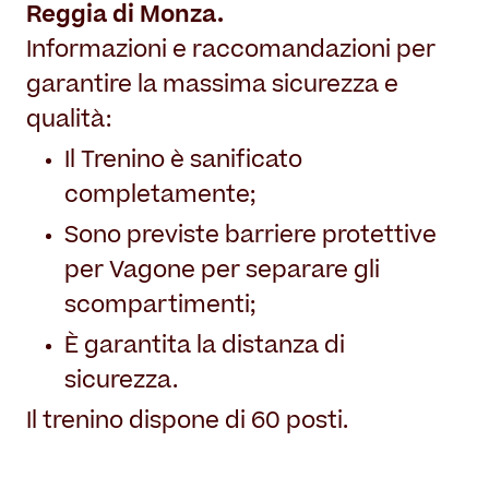
Il Restauro
Reggia di Monza.
Land Art
Dove mangiare
Museo per tutti
Informazioni e raccomandazioni per
Il Consorzio
Le Stagioni del Parco
garantire la massima sicurezza e
Servizi
Chi siamo
Masterplan
qualità:
Enti ospitati
Notizie
Accessibilità
Organizza il tuo evento
Il Trenino è sanificato
Accordo di programma
completamente;
Overview
Sving
Gestione della Reggia
Sono previste barriere protettive
Matrimoni in Villa Reale
Amministrazione trasparente
per Vagone per separare gli
Location film
Contatti
scompartimenti;
Villa Reale
È garantita la distanza di
Parco
sicurezza.
Orangerie
Il trenino dispone di 60 posti.