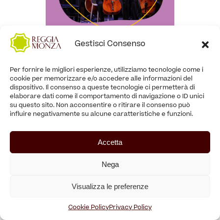
Gestisci Consenso
dal 12/07/2026 al 12/07/2026
Evento concluso
Per fornire le migliori esperienze, utilizziamo tecnologie come i
cookie per memorizzare e/o accedere alle informazioni del
AMADEUS Orchestra Canova |
dispositivo. Il consenso a queste tecnologie ci permetterà di
elaborare dati come il comportamento di navigazione o ID unici
Royal Summer Stage
su questo sito. Non acconsentire o ritirare il consenso può
influire negativamente su alcune caratteristiche e funzioni.
Evento della Rassegna Royal Summer Stage
Accetta
leggi di più
Nega
Visualizza le preferenze
Cookie Policy
Privacy Policy