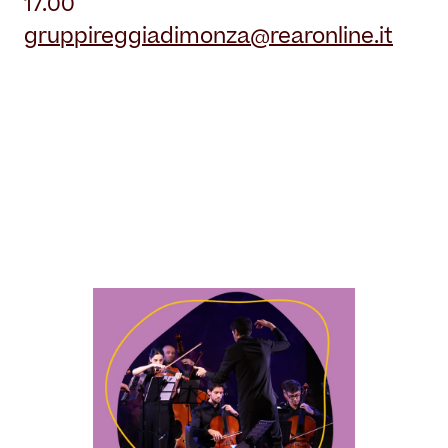
17.00
gruppireggiadimonza@rearonline.it