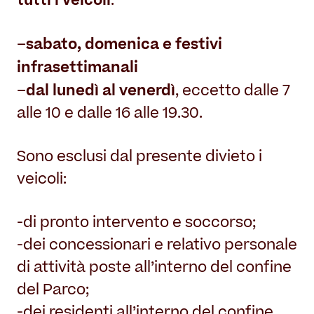
tutti i veicoli
Il Restauro
:
Land Art
Dove mangiare
Museo per tutti
Il Consorzio
sabato, domenica e festivi
–
Le Stagioni del Parco
Servizi
Chi siamo
infrasettimanali
Masterplan
Enti ospitati
dal lunedì al venerdì
Notizie
Accessibilità
–
, eccetto dalle 7
Organizza il tuo evento
Accordo di programma
alle 10 e dalle 16 alle 19.30.
Overview
Sving
Gestione della Reggia
Matrimoni in Villa Reale
Sono esclusi dal presente divieto i
Amministrazione trasparente
Location film
veicoli:
Contatti
Villa Reale
-di pronto intervento e soccorso;
Parco
-dei concessionari e relativo personale
Orangerie
di attività poste all’interno del confine
del Parco;
-dei residenti all’interno del confine