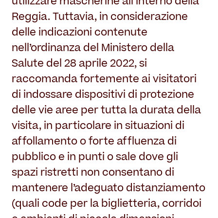
Il Restauro
utilizzare mascherine all’interno della
Land Art
Dove mangiare
Reggia. Tuttavia, in considerazione
Museo per tutti
Il Consorzio
delle indicazioni contenute
Le Stagioni del Parco
Servizi
Chi siamo
Masterplan
nell’ordinanza del Ministero della
Enti ospitati
Notizie
Accessibilità
Salute del 28 aprile 2022, si
Organizza il tuo evento
Accordo di programma
raccomanda fortemente ai visitatori
Overview
Sving
di indossare dispositivi di protezione
Gestione della Reggia
Matrimoni in Villa Reale
delle vie aree per tutta la durata della
Amministrazione trasparente
Location film
visita, in particolare in situazioni di
Contatti
Villa Reale
affollamento o forte affluenza di
pubblico e in punti o sale dove gli
Parco
spazi ristretti non consentano di
Orangerie
mantenere l’adeguato distanziamento
(quali code per la biglietteria, corridoi