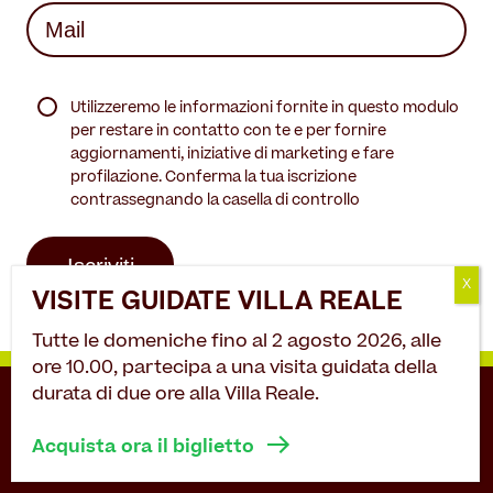
Il Restauro
Mail
Land Art
(Required)
Dove mangiare
Museo per tutti
Il Consorzio
Le Stagioni del Parco
(Required)
Servizi
Chi siamo
Masterplan
Utilizzeremo le informazioni fornite in questo modulo
Enti ospitati
per restare in contatto con te e per fornire
Notizie
Accessibilità
Organizza il tuo evento
aggiornamenti, iniziative di marketing e fare
Accordo di programma
profilazione. Conferma la tua iscrizione
Overview
Sving
contrassegnando la casella di controllo
Gestione della Reggia
Matrimoni in Villa Reale
Amministrazione trasparente
Location film
Contatti
Villa Reale
Tutte le domeniche fino al 2 agosto 2026, alle
Parco
ore 10.00, partecipa a una visita guidata della
durata di due ore alla Villa Reale.
Orangerie
Acquista ora il biglietto